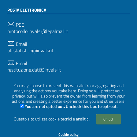
POSTA ELETTRONICA
PEC
protocollo.invalsi@legalmail.it
Email
uff.statistico@invalsi.it
Email
restituzione.dati@invalsi.it
You may choose to prevent this website from aggregating and
analyzing the actions you take here. Doing so will protect your
SEGUICI SU
privacy, but will also prevent the owner from learning from your
actions and creating a better experience for you and other users.
You are not opted out. Uncheck this box to opt-out.
Questo sito utilizza cookie tecnici e analitici.
Sezione Link Utili
Chiudi
Privacy
|
Cookie policy
|
Crediti
|
Tema grafico
ItaliaWP2
| Basato sul
Prototipo per siti PA di AgID
Cookie policy