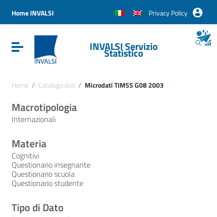
Vai ai contenuti
Vai al menu di navigazione
Home INVALSI
Privacy Policy
Vai al footer
INVALSI Servizio
Attiva / disattiva la navigazione
Statistico
Home
/
Catalogo dati
/
Microdati TIMSS G08 2003
Macrotipologia
Internazionali
Materia
Cognitivi
Questionario insegnante
Questionario scuola
Questionario studente
Tipo di Dato