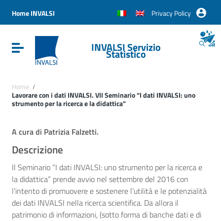
Vai ai contenuti
Vai al menu di navigazione
Home INVALSI
Privacy Policy
Vai al footer
INVALSI Servizio
Attiva / disattiva la navigazione
Statistico
Home
/
Lavorare con i dati INVALSI. VII Seminario “I dati INVALSI: uno
strumento per la ricerca e la didattica”
A cura di Patrizia Falzetti.
Descrizione
Il Seminario “I dati INVALSI: uno strumento per la ricerca e
la didattica” prende avvio nel settembre del 2016 con
l’intento di promuovere e sostenere l’utilità e le potenzialità
dei dati INVALSI nella ricerca scientifica. Da allora il
patrimonio di informazioni, (sotto forma di banche dati e di