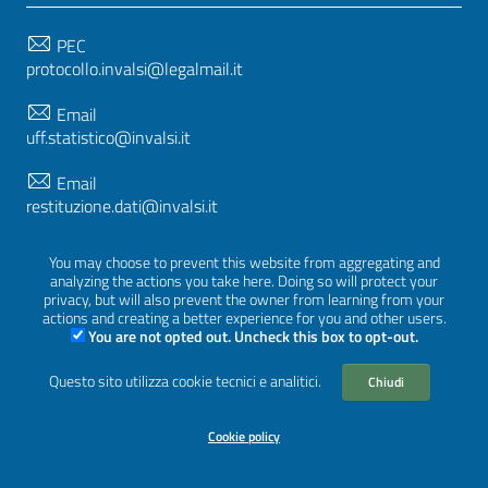
PEC
protocollo.invalsi@legalmail.it
Email
uff.statistico@invalsi.it
Email
restituzione.dati@invalsi.it
You may choose to prevent this website from aggregating and
analyzing the actions you take here. Doing so will protect your
SEGUICI SU
privacy, but will also prevent the owner from learning from your
actions and creating a better experience for you and other users.
You are not opted out. Uncheck this box to opt-out.
Questo sito utilizza cookie tecnici e analitici.
Sezione Link Utili
Chiudi
Privacy
|
Cookie policy
|
Crediti
|
Tema grafico
ItaliaWP2
| Basato sul
Prototipo per siti PA di AgID
Cookie policy