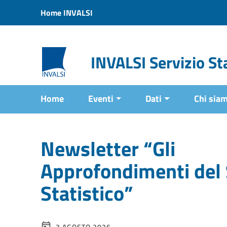
Vai ai contenuti
Home INVALSI
Vai al menu di navigazione
Vai al footer
INVALSI Servizio Sta
Home
Eventi
Dati
Chi sia
Newsletter “Gli
Approfondimenti del 
Statistico”
3 AGOSTO 2026