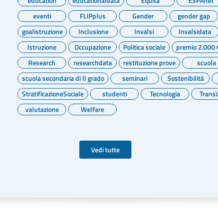
education
educationaldata
Equità
ESPAnet
eventi
FLIPplus
Gender
gender gap
goalistruzione
Inclusione
Invalsi
Invalsidata
Istruzione
Occupazione
Politica sociale
premio 2.000 
Research
researchdata
restituzione prove
scuola
scuola secondaria di II grado
seminari
Sostenibilità
StratificazioneSociale
studenti
Tecnologia
Transi
valutazione
Welfare
Vedi tutte