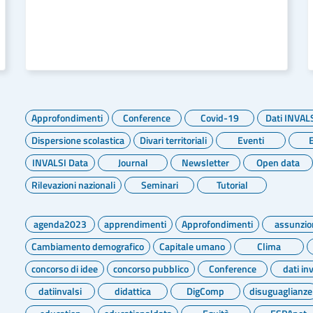
LEGGI DI PIÙ
Approfondimenti
Conference
Covid-19
Dati INVAL
Dispersione scolastica
Divari territoriali
Eventi
INVALSI Data
Journal
Newsletter
Open data
Rilevazioni nazionali
Seminari
Tutorial
agenda2023
apprendimenti
Approfondimenti
assunzio
Cambiamento demografico
Capitale umano
Clima
concorso di idee
concorso pubblico
Conference
dati inv
datiinvalsi
didattica
DigComp
disuguaglianze