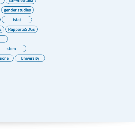
ESPAnetItalia
gender studies
istat
€
RapportoSDGs
stem
zione
University