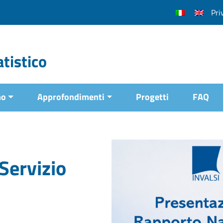
Pri
tistico
mo
Approfondimenti
Progetti
FAQ
Servizio