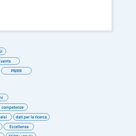
LEGGI DI PIÙ
SI
Events
PNRR
ni
competenze
alsi
dati per la ricerca
Eccellenza