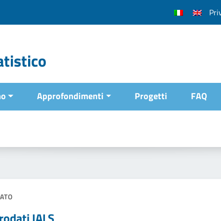
Pri
tistico
mo
Approfondimenti
Progetti
FAQ
ATO
rodati IALS