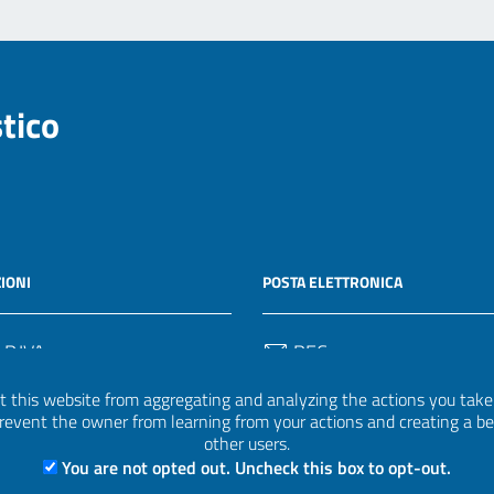
stico
IONI
POSTA ELETTRONICA
 P.IVA
PEC
50582
protocollo.invalsi@legalmail.
 this website from aggregating and analyzing the actions you take h
 prevent the owner from learning from your actions and creating a b
Email
other users.
uff.statistico@invalsi.it
You are not opted out. Uncheck this box to opt-out.