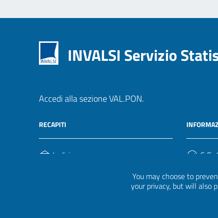
INVALSI Servizio Stati
Accedi alla sezione VAL.PON.
RECAPITI
INFORMAZ
Indirizzo
C.F. /
Via Ippolito Nievo, 35
920004
You may choose to prevent
00153, Roma
your privacy, but will also
Telefono