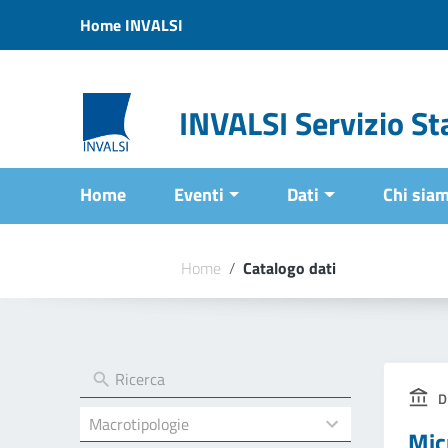
Vai ai contenuti
Home INVALSI
Vai al menu di navigazione
Vai al footer
INVALSI Servizio Sta
Home
Eventi
Dati
Chi sia
Home
/
Catalogo dati
D
4
Mic
results