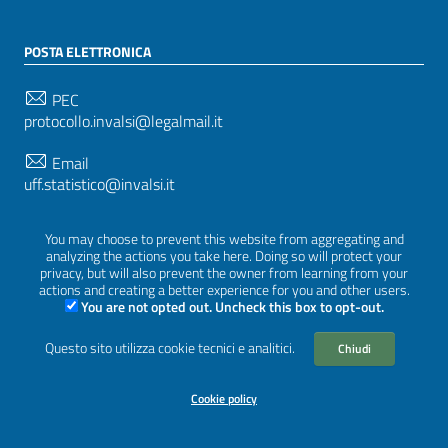
POSTA ELETTRONICA
PEC
protocollo.invalsi@legalmail.it
Email
uff.statistico@invalsi.it
Email
You may choose to prevent this website from aggregating and
restituzione.dati@invalsi.it
analyzing the actions you take here. Doing so will protect your
privacy, but will also prevent the owner from learning from your
actions and creating a better experience for you and other users.
You are not opted out. Uncheck this box to opt-out.
SEGUICI SU
Questo sito utilizza cookie tecnici e analitici.
Chiudi
Cookie policy
Sezione Link Utili
Privacy
|
Cookie policy
|
Crediti
|
Tema grafico
ItaliaWP2