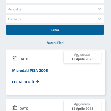
results
available
34
Annualità
results
available
7
Formato
results
available
Filtra
Azzera filtri
Aggiornato:
12 Aprile 2023
DATO
Microdati PISA 2006
LEGGI DI PIÙ
Aggiornato:
12 Aprile 2023
DATO