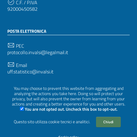
C.F. / P.IVA
92000450582
POSTA ELETTRONICA
PEC
protocollo.invalsi@legalmail.it
Email
uff.statistico@invalsi.it
Email
You may choose to prevent this website from aggregating and
restituzione.dati@invalsi.it
analyzing the actions you take here. Doing so will protect your
privacy, but will also prevent the owner from learning from your
actions and creating a better experience for you and other users.
You are not opted out. Uncheck this box to opt-out.
SEGUICI SU
Questo sito utilizza cookie tecnici e analitici.
Chiudi