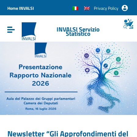
Vai ai contenuti
Vai al menu di navigazione
Home INVALSI
Privacy Policy
Vai al footer
INVALSI Servizio
Attiva / disattiva la navigazione
Statistico
Newsletter “Gli Approfondimenti del