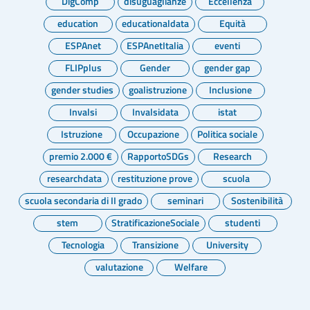
DigComp
disuguaglianze
Eccellenza
education
educationaldata
Equità
ESPAnet
ESPAnetItalia
eventi
FLIPplus
Gender
gender gap
gender studies
goalistruzione
Inclusione
Invalsi
Invalsidata
istat
Istruzione
Occupazione
Politica sociale
premio 2.000 €
RapportoSDGs
Research
researchdata
restituzione prove
scuola
scuola secondaria di II grado
seminari
Sostenibilità
stem
StratificazioneSociale
studenti
Tecnologia
Transizione
University
valutazione
Welfare