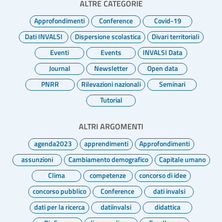
ALTRE CATEGORIE
Approfondimenti
Conference
Covid-19
Dati INVALSI
Dispersione scolastica
Divari territoriali
Eventi
Events
INVALSI Data
Journal
Newsletter
Open data
PNRR
Rilevazioni nazionali
Seminari
Tutorial
ALTRI ARGOMENTI
agenda2023
apprendimenti
Approfondimenti
assunzioni
Cambiamento demografico
Capitale umano
Clima
competenze
concorso di idee
concorso pubblico
Conference
dati invalsi
dati per la ricerca
datiinvalsi
didattica