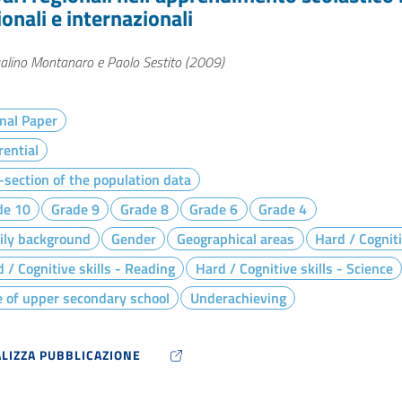
onali e internazionali
alino Montanaro e Paolo Sestito (2009)
nal Paper
rential
section of the population data
de 10
Grade 9
Grade 8
Grade 6
Grade 4
ily background
Gender
Geographical areas
Hard / Cogniti
 / Cognitive skills - Reading
Hard / Cognitive skills - Science
 of upper secondary school
Underachieving
ALIZZA PUBBLICAZIONE