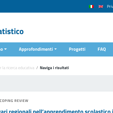
Pri
tistico
mo
Approfondimenti
Progetti
FAQ
r la ricerca educativa
/
Naviga i risultati
COPING REVIEW
vari regionali nell’apprendimento scolastico i