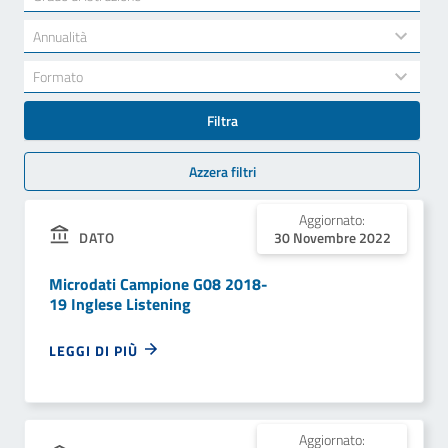
results
available
34
Annualità
results
available
7
Formato
results
available
Filtra
Azzera filtri
Aggiornato:
DATO
30 Novembre 2022
Microdati Campione G08 2018-
19 Inglese Listening
LEGGI DI PIÙ
Aggiornato: