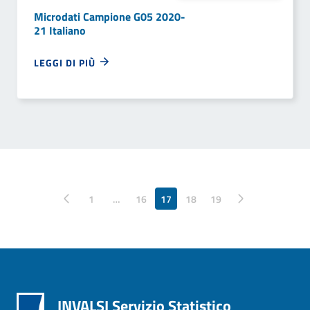
Microdati Campione G05 2020-
21 Italiano
LEGGI DI PIÙ
Pagina precedente
1
…
16
17
18
Pagina successiva
19
INVALSI Servizio Statistico