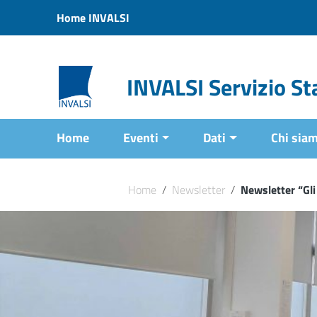
Vai ai contenuti
Home INVALSI
Vai al menu di navigazione
Vai al footer
INVALSI Servizio Sta
Home
Eventi
Dati
Chi sia
Home
/
Newsletter
/
Newsletter “Gli