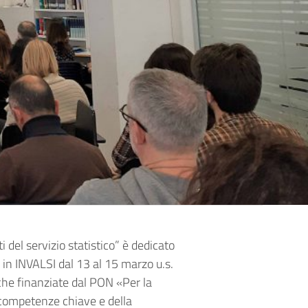
del servizio statistico” è dedicato
in INVALSI dal 13 al 15 marzo u.s.
iche finanziate dal PON «Per la
 competenze chiave e della