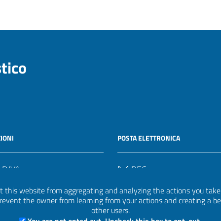
stico
IONI
POSTA ELETTRONICA
 P.IVA
PEC
50582
protocollo.invalsi@legalmail.
 this website from aggregating and analyzing the actions you take h
 prevent the owner from learning from your actions and creating a b
Email
other users.
uff.statistico@invalsi.it