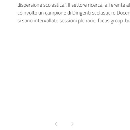
dispersione scolastica”. Il settore ricerca, afferente a
coinvolto un campione di Dirigenti scolastici e Docent
si sono intervallate sessioni plenarie, focus group, b
Pagina precedente
Pagina successiva