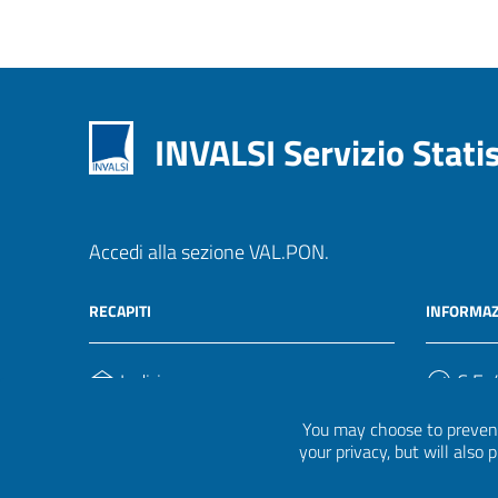
INVALSI Servizio Stati
Accedi alla sezione VAL.PON.
RECAPITI
INFORMAZ
Indirizzo
C.F. /
Via Ippolito Nievo, 35
920004
You may choose to prevent
00153, Roma
your privacy, but will also
Telefono