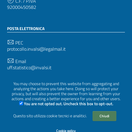
C.F. / P.IVA
92000450582
POSTA ELETTRONICA
PEC
protocollo.invalsi@legalmail.it
Email
uff.statistico@invalsi.it
Email
You may choose to prevent this website from aggregating and
restituzione.dati@invalsi.it
analyzing the actions you take here. Doing so will protect your
privacy, but will also prevent the owner from learning from your
actions and creating a better experience for you and other users.
You are not opted out. Uncheck this box to opt-out.
SEGUICI SU
Questo sito utilizza cookie tecnici e analitici.
Chiudi
Cookie policy