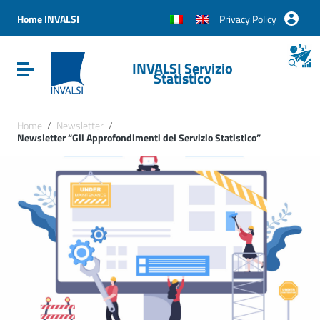
Vai ai contenuti
Vai al menu di navigazione
Home INVALSI
Privacy Policy
Vai al footer
INVALSI Servizio
Attiva / disattiva la navigazione
Statistico
Home
/
Newsletter
/
Newsletter “Gli Approfondimenti del Servizio Statistico”