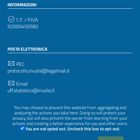
INFORMAZIONI
C.F. / P.IVA
92000450582
POSTA ELETTRONICA
PEC
protocollo.invalsi@legalmail.it
Email
uff.statistico@invalsi.it
Email
You may choose to prevent this website from aggregating and
restituzione.dati@invalsi.it
analyzing the actions you take here. Doing so will protect your
privacy, but will also prevent the owner from learning from your
actions and creating a better experience for you and other users.
You are not opted out. Uncheck this box to opt-out.
SEGUICI SU