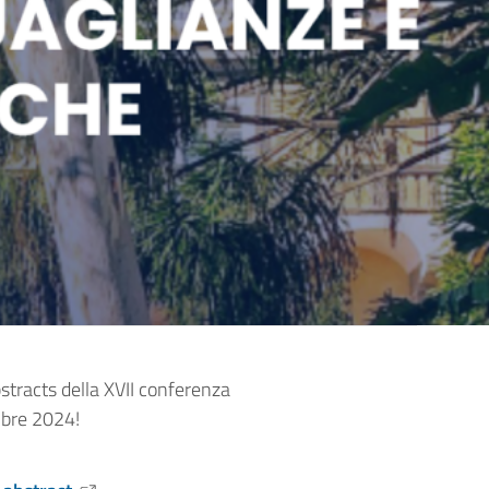
abstracts della XVII conferenza
embre 2024!