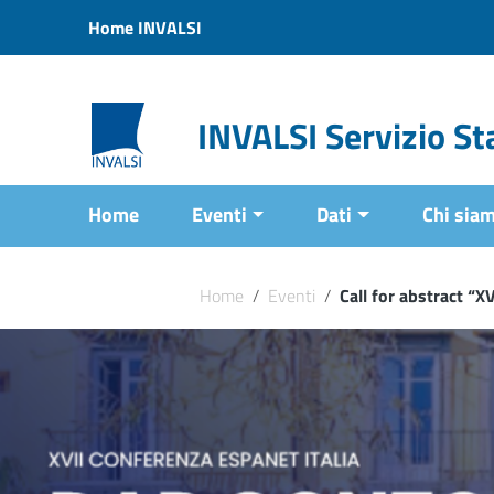
Vai ai contenuti
Home INVALSI
Vai al menu di navigazione
Vai al footer
INVALSI Servizio Sta
Home
Eventi
Dati
Chi sia
Home
/
Eventi
/
Call for abstract “