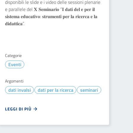
disponibili le slide e i video delle sessioni plenarie
e parallele del 𝐗 𝐒𝐞𝐦𝐢𝐧𝐚𝐫𝐢𝐨 “𝐈 𝐝𝐚𝐭𝐢 𝐝𝐞𝐥 𝐞 𝐩𝐞𝐫 𝐢𝐥
𝐬𝐢𝐬𝐭𝐞𝐦𝐚 𝐞𝐝𝐮𝐜𝐚𝐭𝐢𝐯𝐨: 𝐬𝐭𝐫𝐮𝐦𝐞𝐧𝐭𝐢 𝐩𝐞𝐫 𝐥𝐚 𝐫𝐢𝐜𝐞𝐫𝐜𝐚 𝐞 𝐥𝐚
𝐝𝐢𝐝𝐚𝐭𝐭𝐢𝐜𝐚”.
Categorie
Eventi
Argomenti
dati invalsi
dati per la ricerca
seminari
LEGGI DI PIÙ