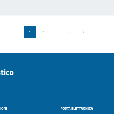
1
2
…
6
Pagina successiva
stico
IONI
POSTA ELETTRONICA