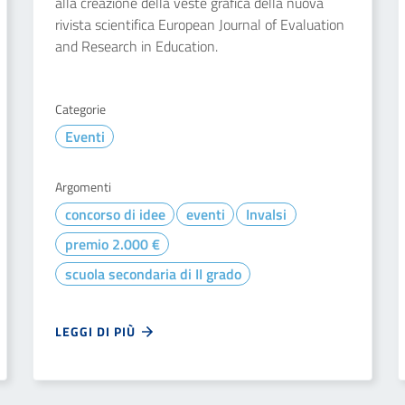
alla creazione della veste grafica della nuova
rivista scientifica European Journal of Evaluation
and Research in Education.
Categorie
Eventi
Argomenti
concorso di idee
eventi
Invalsi
premio 2.000 €
scuola secondaria di II grado
LEGGI DI PIÙ