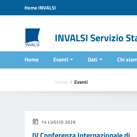
Vai ai contenuti
Home INVALSI
Vai al menu di navigazione
Vai al footer
INVALSI Servizio Sta
Home
Eventi
Dati
Chi sia
Home
/
Eventi
14 LUGLIO 2026
IV Conferenza Internazionale di