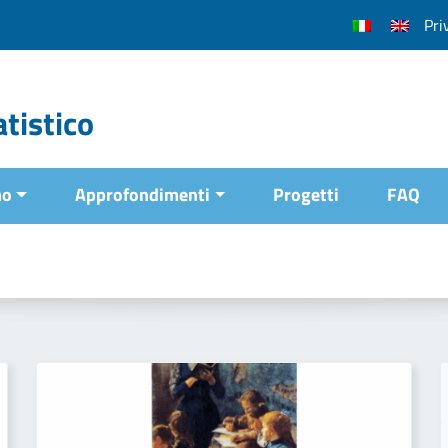
Pri
tistico
mo
Approfondimenti
Progetti
FAQ