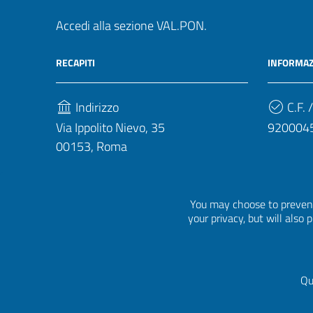
Accedi alla sezione VAL.PON.
RECAPITI
INFORMAZ
Indirizzo
C.F. /
Via Ippolito Nievo, 35
920004
00153, Roma
Telefono
(+39) 06 941851
You may choose to prevent
your privacy, but will also
Qu
Sezione Link Utili
Privacy
|
Cookie policy
|
Crediti
|
Tema grafico
ItaliaWP2