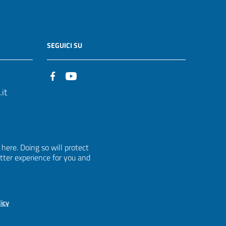
SEGUICI SU
it
ere. Doing so will protect
etter experience for you and
licy