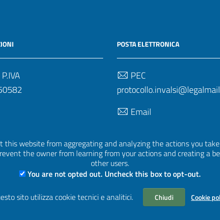
IONI
POSTA ELETTRONICA
 P.IVA
PEC
50582
protocollo.invalsi@legalmail.
Email
uff.statistico@invalsi.it
 this website from aggregating and analyzing the actions you take h
Email
 prevent the owner from learning from your actions and creating a b
restituzione.dati@invalsi.it
other users.
You are not opted out. Uncheck this box to opt-out.
esto sito utilizza cookie tecnici e analitici.
Chiudi
Cookie po
| Basato sul
Prototipo per siti PA di AgID