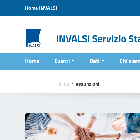
Vai ai contenuti
Home INVALSI
Vai al menu di navigazione
Vai al footer
INVALSI Servizio Sta
Home
Eventi
Dati
Chi sia
Home
/
assunzioni