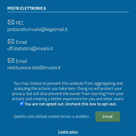
POSTA ELETTRONICA
PEC
protocollo.invalsi@legalmail.it
Email
uff.statistico@invalsi.it
Email
restituzione.dati@invalsi.it
You may choose to prevent this website from aggregating and
analyzing the actions you take here. Doing so will protect your
SEGUICI SU
privacy, but will also prevent the owner from learning from your
actions and creating a better experience for you and other users.
You are not opted out. Uncheck this box to opt-out.
Questo sito utilizza cookie tecnici e analitici.
Sezione Link Utili
Chiudi
Privacy
|
Cookie policy
|
Crediti
|
Tema grafico
ItaliaWP2
| Basato sul
Prototipo per siti PA di AgID
Cookie policy