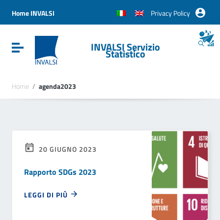
Vai ai contenuti
Vai al menu di navigazione
Home INVALSI
Privacy Policy
Vai al footer
INVALSI Servizio
Attiva / disattiva la navigazione
Statistico
Home
/
agenda2023
20 GIUGNO 2023
Rapporto SDGs 2023
LEGGI DI PIÙ