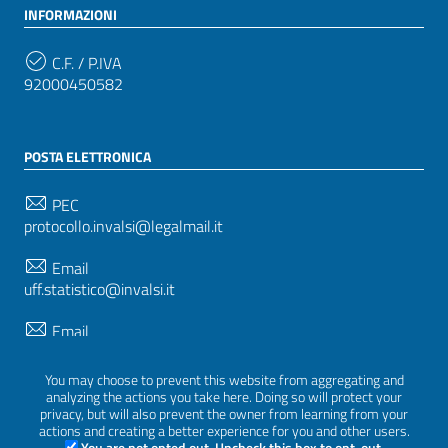
INFORMAZIONI
C.F. / P.IVA
92000450582
POSTA ELETTRONICA
PEC
protocollo.invalsi@legalmail.it
Email
uff.statistico@invalsi.it
Email
restituzione.dati@invalsi.it
You may choose to prevent this website from aggregating and
analyzing the actions you take here. Doing so will protect your
privacy, but will also prevent the owner from learning from your
SEGUICI SU
actions and creating a better experience for you and other users.