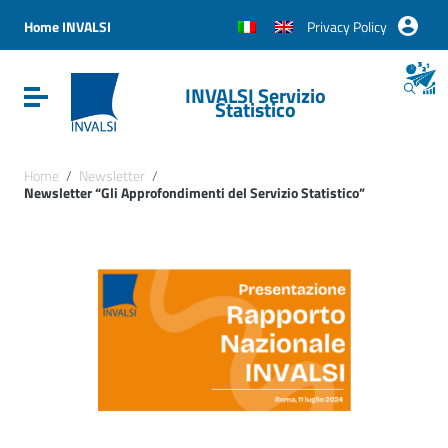
Vai ai contenuti
Vai al menu di navigazione
Home INVALSI
Privacy Policy
Vai al footer
INVALSI Servizio
Attiva / disattiva la navigazione
Statistico
Home
/
Newsletter
/
Newsletter “Gli Approfondimenti del Servizio Statistico”