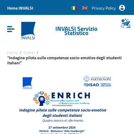
Vai ai contenuti
Vai al menu di navigazione
Home INVALSI
Privacy Policy
Vai al footer
INVALSI Servizio
Attiva / disattiva la navigazione
Statistico
Home
/
Eventi
/
“Indagine pilota sulle competenze socio-emotive degli studenti
italiani”