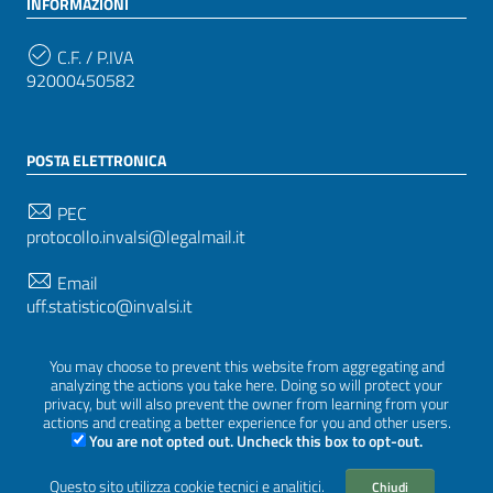
INFORMAZIONI
C.F. / P.IVA
92000450582
POSTA ELETTRONICA
PEC
protocollo.invalsi@legalmail.it
Email
uff.statistico@invalsi.it
Email
You may choose to prevent this website from aggregating and
restituzione.dati@invalsi.it
analyzing the actions you take here. Doing so will protect your
privacy, but will also prevent the owner from learning from your
actions and creating a better experience for you and other users.
You are not opted out. Uncheck this box to opt-out.
SEGUICI SU
Questo sito utilizza cookie tecnici e analitici.
Chiudi