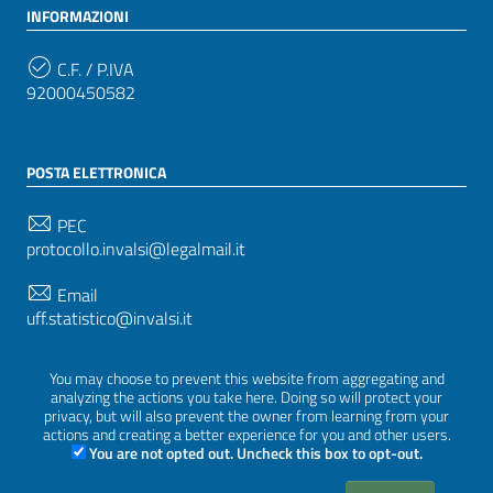
INFORMAZIONI
C.F. / P.IVA
92000450582
POSTA ELETTRONICA
PEC
protocollo.invalsi@legalmail.it
Email
uff.statistico@invalsi.it
Email
You may choose to prevent this website from aggregating and
restituzione.dati@invalsi.it
analyzing the actions you take here. Doing so will protect your
privacy, but will also prevent the owner from learning from your
actions and creating a better experience for you and other users.
You are not opted out. Uncheck this box to opt-out.
SEGUICI SU