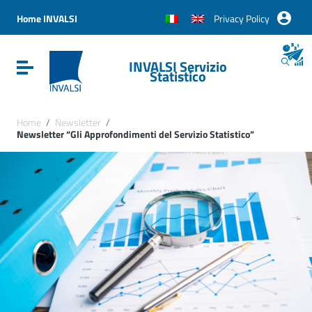
Vai ai contenuti
Vai al menu di navigazione
Home INVALSI
Privacy Policy
Vai al footer
INVALSI Servizio
Attiva / disattiva la navigazione
Statistico
Home
/
Newsletter
/
Newsletter “Gli Approfondimenti del Servizio Statistico”