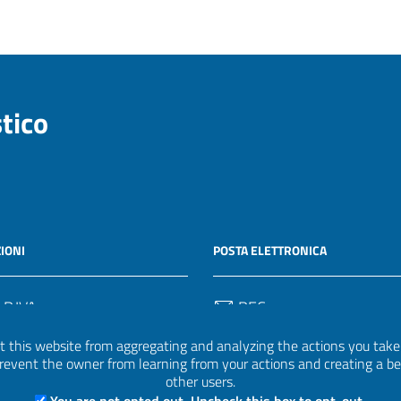
stico
IONI
POSTA ELETTRONICA
 P.IVA
PEC
50582
protocollo.invalsi@legalmail.
 this website from aggregating and analyzing the actions you take h
 prevent the owner from learning from your actions and creating a b
Email
other users.
uff.statistico@invalsi.it