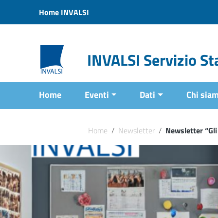
Vai ai contenuti
Home INVALSI
Vai al menu di navigazione
Vai al footer
INVALSI Servizio Sta
Home
Eventi
Dati
Chi sia
Home
/
Newsletter
/
Newsletter “Gli