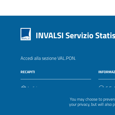
INVALSI Servizio Stati
Accedi alla sezione VAL.PON.
RECAPITI
INFORMAZ
Indirizzo
C.F. /
Via Ippolito Nievo, 35
920004
You may choose to prevent
00153, Roma
your privacy, but will also
Telefono