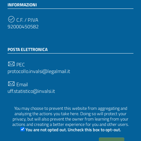
INFORMAZIONI
C.F. / P.IVA
92000450582
POSTA ELETTRONICA
PEC
protocollo.invalsi@legalmail.it
Email
uff.statistico@invalsi.it
Email
You may choose to prevent this website from aggregating and
restituzione.dati@invalsi.it
analyzing the actions you take here. Doing so will protect your
privacy, but will also prevent the owner from learning from your
actions and creating a better experience for you and other users.
You are not opted out. Uncheck this box to opt-out.
SEGUICI SU