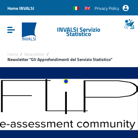
Vai ai contenuti
Vai al menu di navigazione
Home INVALSI
Privacy Policy
Vai al footer
INVALSI Servizio
Attiva / disattiva la navigazione
Statistico
Home
/
Newsletter
/
Newsletter “Gli Approfondimenti del Servizio Statistico”