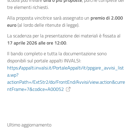
scuola può inviare
una o più proposte
, purché complete dei
tre elementi richiesti.
Alla proposta vincitrice sarà assegnato un
premio di 2.000
euro
(al lordo delle ritenute di legge).
La scadenza per la presentazione dei materiali è fissata al
17 aprile 2026 alle ore 12:00
.
Il bando completo e tutta la documentazione sono
disponibili sul portale appalti INVALSI:
https://appalti.invalsi.it/PortaleAppalti/it/ppgare_avvisi_list
a.wp?
actionPath=/ExtStr2/do/FrontEnd/Avvisi/view.action&curre
ntFrame=7&codice=A00052
Ultimo aggiornamento