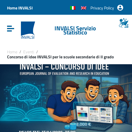
Vai ai contenuti
Vai al menu di navigazione
Home INVALSI
Privacy Policy
Vai al footer
INVALSI Servizio
Attiva / disattiva la navigazione
Statistico
Home
/
Eventi
/
Concorso di idee INVALSI per le scuole secondarie di II grado