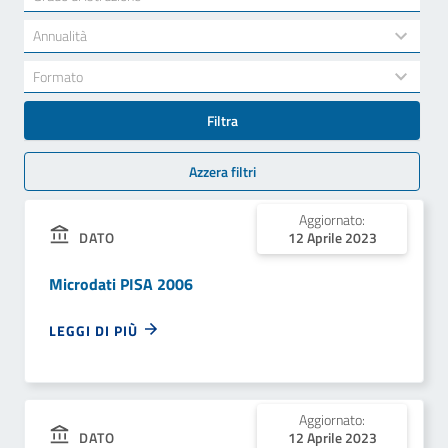
results
available
34
Annualità
results
available
7
Formato
results
available
Filtra
Azzera filtri
Aggiornato:
12 Aprile 2023
DATO
Microdati PISA 2006
LEGGI DI PIÙ
Aggiornato:
12 Aprile 2023
DATO