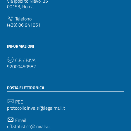
Via Ippolito Nievo, 35
00153, Roma
Telefono
(+39) 06 941851
INFORMAZIONI
C.F. / P.IVA
92000450582
POSTA ELETTRONICA
PEC
protocollo.invalsi@legalmail.it
Email
uff.statistico@invalsi.it