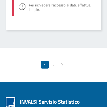
Per richiedere l'accesso ai dati, effettua
il login.
1
Pagina successiva
2
INVALSI Servizio Statistico