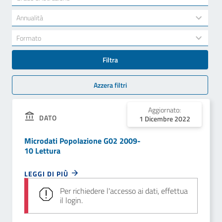
results
available
34
Annualità
results
available
7
Formato
results
available
Filtra
Azzera filtri
Aggiornato:
DATO
1 Dicembre 2022
Microdati Popolazione G02 2009-
10 Lettura
LEGGI DI PIÙ
Per richiedere l'accesso ai dati, effettua
il login.