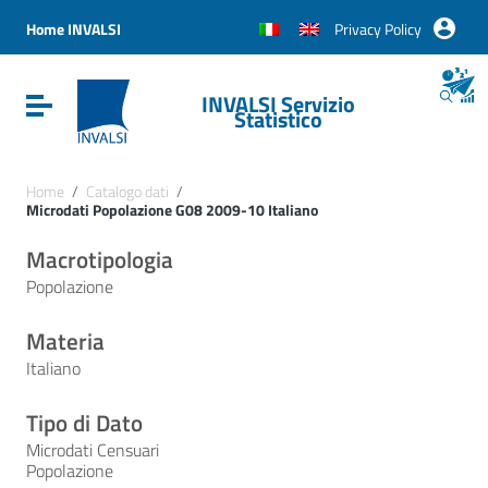
Vai ai contenuti
Vai al menu di navigazione
Home INVALSI
Privacy Policy
Vai al footer
INVALSI Servizio
Attiva / disattiva la navigazione
Statistico
Home
/
Catalogo dati
/
Microdati Popolazione G08 2009-10 Italiano
Macrotipologia
Popolazione
Materia
Italiano
Tipo di Dato
Microdati Censuari
Popolazione