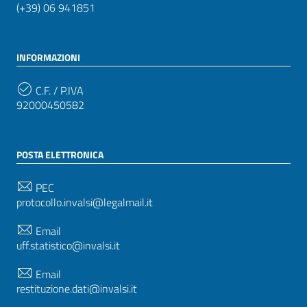
(+39) 06 941851
INFORMAZIONI
C.F. / P.IVA
92000450582
POSTA ELETTRONICA
PEC
protocollo.invalsi@legalmail.it
Email
uff.statistico@invalsi.it
Email
restituzione.dati@invalsi.it