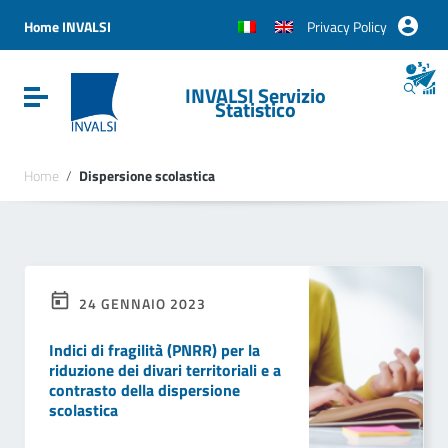
Vai ai contenuti
Vai al menu di navigazione
Home INVALSI
Privacy Policy
Vai al footer
INVALSI Servizio
Attiva / disattiva la navigazione
Statistico
Home
/
Dispersione scolastica
24 GENNAIO 2023
Indici di fragilità (PNRR) per la
riduzione dei divari territoriali e a
contrasto della dispersione
scolastica