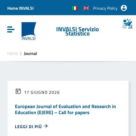
Vai ai contenuti
Vai al menu di navigazione
Home INVALSI
Privacy Policy
Vai al footer
INVALSI Servizio
Attiva / disattiva la navigazione
Statistico
Home
/
Journal
17 GIUGNO 2026
European Journal of Evaluation and Research in
Education (EJERE) – Call for papers
LEGGI DI PIÙ