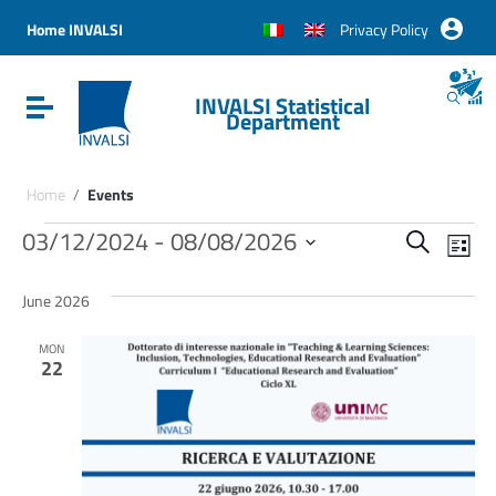
Vai ai contenuti
Vai al menu di navigazione
Home INVALSI
Privacy Policy
Vai al footer
INVALSI Statistical
Attiva / disattiva la navigazione
Department
Home
/
Events
Events
Ev
Event
03/12/2024
 - 
08/08/2026
Cerca
List
Vis
Seleziona
Ricerc
la
Na
June 2026
data.
e
MON
22
viste
Navig