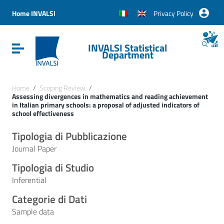
Vai ai contenuti
Vai al menu di navigazione
Home INVALSI
Privacy Policy
Vai al footer
INVALSI Statistical
Attiva / disattiva la navigazione
Department
Home
/
Scoping Review
/
Assessing divergences in mathematics and reading achievement
in Italian primary schools: a proposal of adjusted indicators of
school effectiveness
Tipologia di Pubblicazione
Journal Paper
Tipologia di Studio
Inferential
Categorie di Dati
Sample data