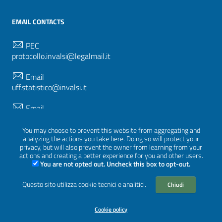
EMAIL CONTACTS
PEC
protocollo.invalsi@legalmail.it
Email
uff.statistico@invalsi.it
Email
restituzione.dati@invalsi.it
You may choose to prevent this website from aggregating and
analyzing the actions you take here. Doing so will protect your
privacy, but will also prevent the owner from learning from your
FOLLOW US ON
actions and creating a better experience for you and other users.
You are not opted out. Uncheck this box to opt-out.
Questo sito utilizza cookie tecnici e analitici.
Chiudi
Sezione Link Utili
Privacy
|
Cookie policy
|
Credits
|
Graphical theme
Cookie policy
ItaliaWP2
| Based on
prototype for PA sites of AgID