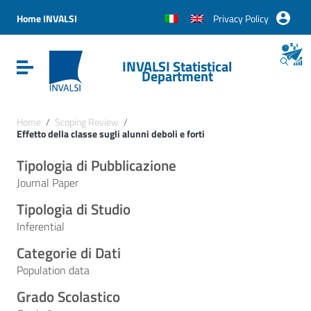
Vai ai contenuti
Vai al menu di navigazione
Home INVALSI
Privacy Policy
Vai al footer
INVALSI Statistical
Attiva / disattiva la navigazione
Department
Home
/
Scoping Review
/
Effetto della classe sugli alunni deboli e forti
Tipologia di Pubblicazione
Journal Paper
Tipologia di Studio
Inferential
Categorie di Dati
Population data
Grado Scolastico