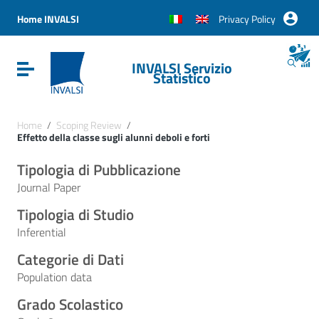
Vai ai contenuti
Vai al menu di navigazione
Home INVALSI
Privacy Policy
Vai al footer
INVALSI Servizio
Attiva / disattiva la navigazione
Statistico
Home
/
Scoping Review
/
Effetto della classe sugli alunni deboli e forti
Tipologia di Pubblicazione
Journal Paper
Tipologia di Studio
Inferential
Categorie di Dati
Population data
Grado Scolastico