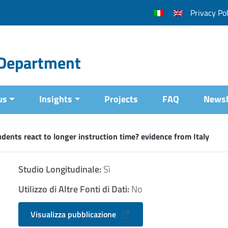
Privacy Pol
l Department
us
Insights
Projects
FAQ
Newsl
ents react to longer instruction time? evidence from Italy
Studio Longitudinale:
Sì
Utilizzo di Altre Fonti di Dati:
No
Visualizza pubblicazione