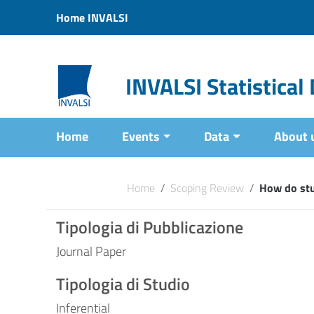
Vai ai contenuti
Home INVALSI
Vai al menu di navigazione
Vai al footer
INVALSI Statistica
Home
Events
Data
About 
Home
/
Scoping Review
/
How do stud
Tipologia di Pubblicazione
Journal Paper
Tipologia di Studio
Inferential