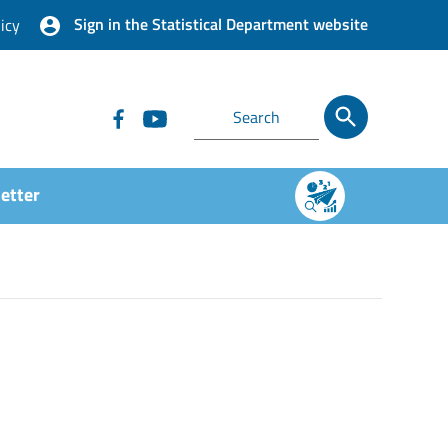
Sign in the Statistical Department website
icy
etter