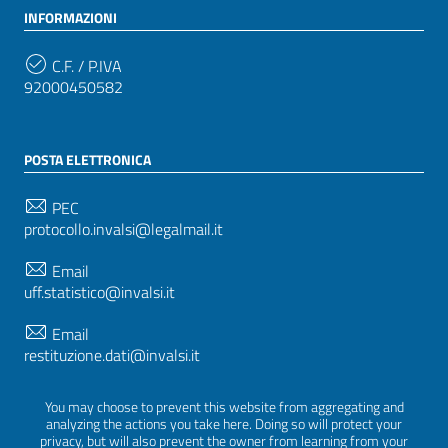
INFORMAZIONI
C.F. / P.IVA
92000450582
POSTA ELETTRONICA
PEC
protocollo.invalsi@legalmail.it
Email
uff.statistico@invalsi.it
Email
restituzione.dati@invalsi.it
You may choose to prevent this website from aggregating and
analyzing the actions you take here. Doing so will protect your
SEGUICI SU
privacy, but will also prevent the owner from learning from your