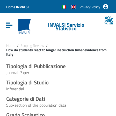
Vai ai contenuti
Vai al menu di navigazione
Home INVALSI
Privacy Policy
Vai al footer
INVALSI Servizio
Attiva / disattiva la navigazione
Statistico
Home
/
Scoping Review
/
How do students react to longer instruction time? evidence from
Italy
Tipologia di Pubblicazione
Journal Paper
Tipologia di Studio
Inferential
Categorie di Dati
Sub-section of the population data
Grado Scolastico