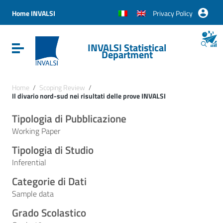
Vai ai contenuti
Vai al menu di navigazione
Home INVALSI
Privacy Policy
Vai al footer
INVALSI Statistical
Attiva / disattiva la navigazione
Department
Home
/
Scoping Review
/
Il divario nord-sud nei risultati delle prove INVALSI
Tipologia di Pubblicazione
Working Paper
Tipologia di Studio
Inferential
Categorie di Dati
Sample data
Grado Scolastico