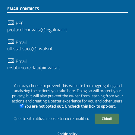
EMAIL CONTACTS
PEC
protocollo.invalsi@legalmail.it
Email
uff.statistico@invalsi.it
Email
restituzione.dati@invalsi.it
You may choose to prevent this website from aggregating and
FOLLOW US ON
analyzing the actions you take here. Doing so will protect your
privacy, but will also prevent the owner from learning from your
actions and creating a better experience for you and other users.
You are not opted out. Uncheck this box to opt-out.
Sezione Link Utili
Questo sito utilizza cookie tecnici e analitici.
Chiudi
Privacy
|
Cookie policy
|
Credits
|
Graphical theme
ItaliaWP2
| Based on
prototype for PA sites of AgID
Cookie policy