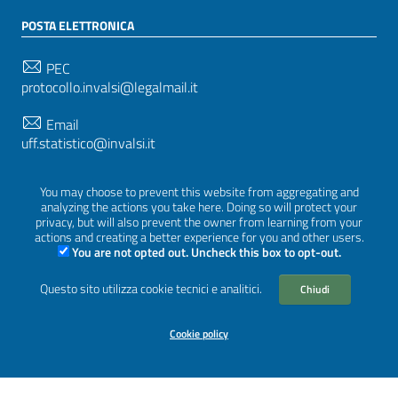
POSTA ELETTRONICA
PEC
protocollo.invalsi@legalmail.it
Email
uff.statistico@invalsi.it
Email
You may choose to prevent this website from aggregating and
restituzione.dati@invalsi.it
analyzing the actions you take here. Doing so will protect your
privacy, but will also prevent the owner from learning from your
actions and creating a better experience for you and other users.
You are not opted out. Uncheck this box to opt-out.
SEGUICI SU
Questo sito utilizza cookie tecnici e analitici.
Chiudi
Cookie policy
Sezione Link Utili
Privacy
|
Cookie policy
|
Crediti
|
Tema grafico
ItaliaWP2
| Basato sul
Prototipo per siti PA di AgID