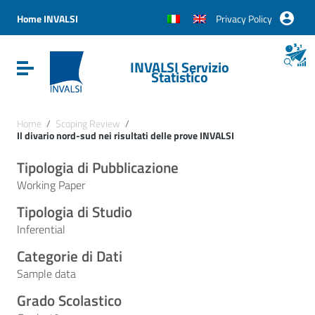
Vai ai contenuti
Vai al menu di navigazione
Home INVALSI
Privacy Policy
Vai al footer
INVALSI Servizio
Attiva / disattiva la navigazione
Statistico
Home
/
Scoping Review
/
Il divario nord-sud nei risultati delle prove INVALSI
Tipologia di Pubblicazione
Working Paper
Tipologia di Studio
Inferential
Categorie di Dati
Sample data
Grado Scolastico