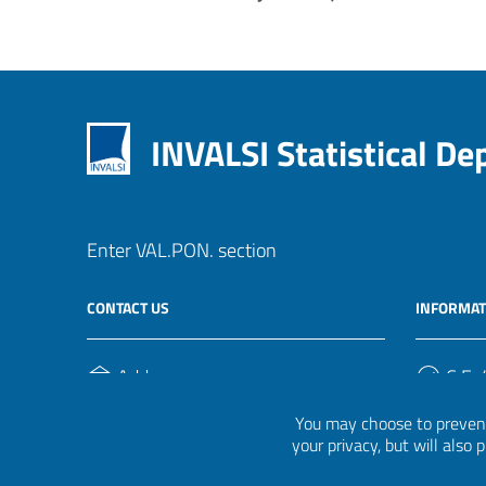
INVALSI Statistical D
Enter VAL.PON. section
CONTACT US
INFORMAT
Address
C.F. /
Via Ippolito Nievo, 35
920004
You may choose to prevent
00153, Roma
your privacy, but will also