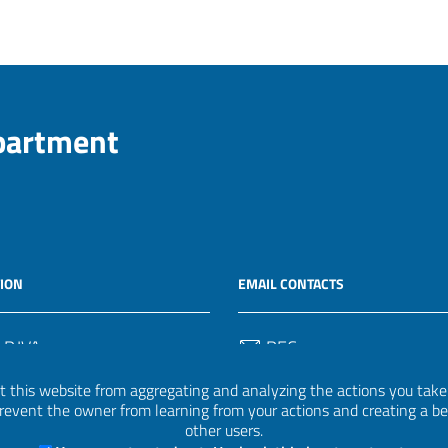
epartment
ION
EMAIL CONTACTS
 P.IVA
PEC
50582
protocollo.invalsi@legalmail.
 this website from aggregating and analyzing the actions you take h
 prevent the owner from learning from your actions and creating a b
Email
other users.