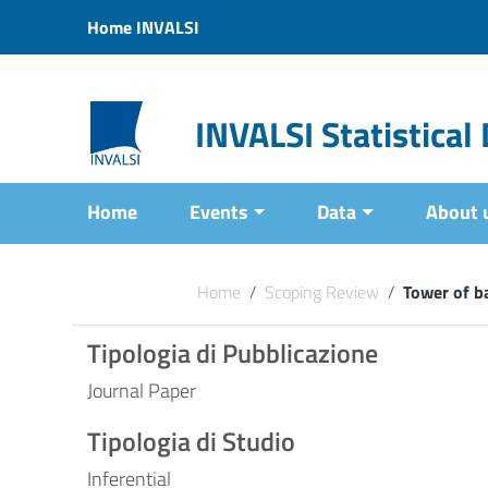
Vai ai contenuti
Home INVALSI
Vai al menu di navigazione
Vai al footer
INVALSI Statistica
Home
Events
Data
About 
Home
/
Scoping Review
/
Tower of ba
Tipologia di Pubblicazione
Journal Paper
Tipologia di Studio
Inferential