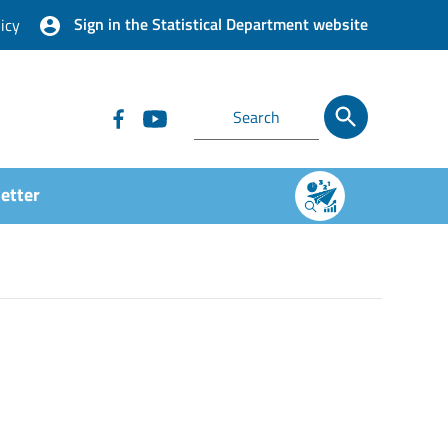
Sign in the Statistical Department website
icy
etter