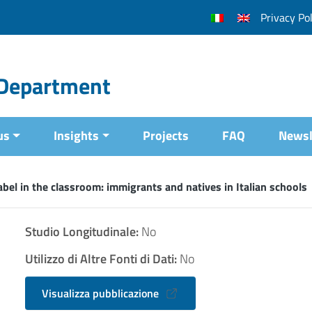
Privacy Pol
l Department
us
Insights
Projects
FAQ
Newsl
bel in the classroom: immigrants and natives in Italian schools
Studio Longitudinale:
No
Utilizzo di Altre Fonti di Dati:
No
Visualizza pubblicazione