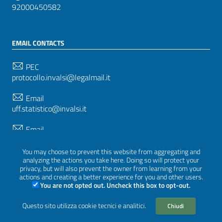
92000450582
EMAIL CONTACTS
PEC
protocollo.invalsi@legalmail.it
Email
uff.statistico@invalsi.it
Email
restituzione.dati@invalsi.it
You may choose to prevent this website from aggregating and
analyzing the actions you take here. Doing so will protect your
privacy, but will also prevent the owner from learning from your
FOLLOW US ON
actions and creating a better experience for you and other users.
You are not opted out. Uncheck this box to opt-out.
Questo sito utilizza cookie tecnici e analitici.
Chiudi