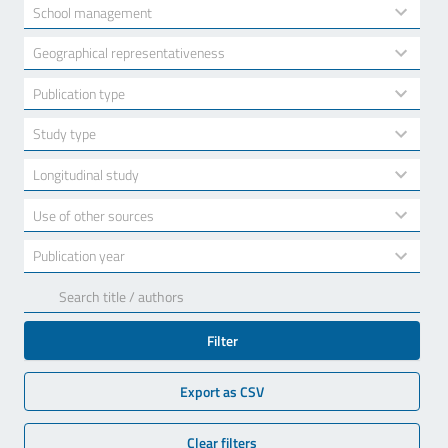
available
2
School management
results
available
10
Geographical representativeness
results
available
7
Publication type
results
available
3
Study type
results
available
2
Longitudinal study
results
available
2
Use of other sources
results
available
17
Publication year
results
available
Filter
Export as CSV
Clear filters