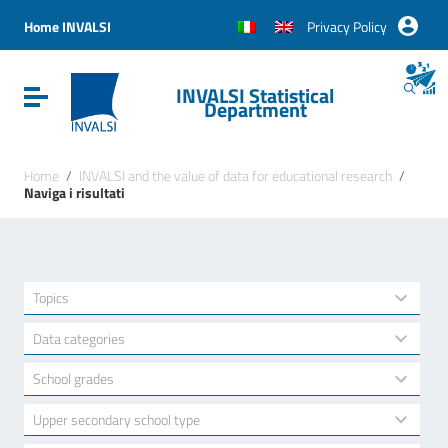
Vai ai contenuti
Vai al menu di navigazione
Home INVALSI
Privacy Policy
Vai al footer
INVALSI Statistical
Attiva / disattiva la navigazione
Department
Home
/
INVALSI and the value of data for educational research
/
Naviga i risultati
22
Topics
results
available
5
Data categories
results
available
15
School grades
results
available
3
Upper secondary school type
results