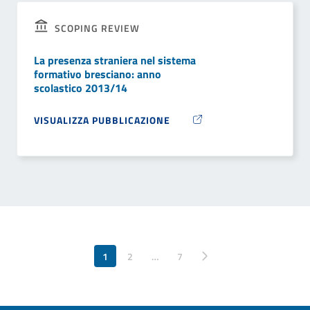
SCOPING REVIEW
La presenza straniera nel sistema
formativo bresciano: anno
scolastico 2013/14
VISUALIZZA PUBBLICAZIONE
1
2
…
Pagina successiva
7