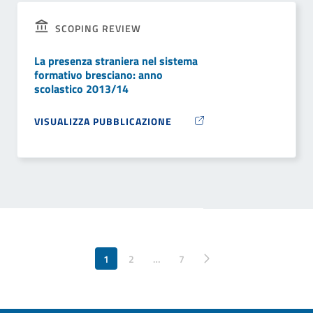
SCOPING REVIEW
La presenza straniera nel sistema
formativo bresciano: anno
scolastico 2013/14
VISUALIZZA PUBBLICAZIONE
1
2
…
Pagina successiva
7