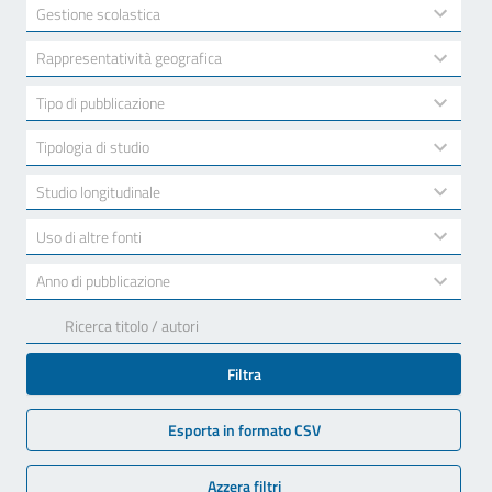
available
2
Gestione scolastica
results
available
10
Rappresentatività geografica
results
available
7
Tipo di pubblicazione
results
available
3
Tipologia di studio
results
available
2
Studio longitudinale
results
available
2
Uso di altre fonti
results
available
17
Anno di pubblicazione
results
available
Filtra
Esporta in formato CSV
Azzera filtri