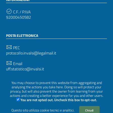
C.F. / P.IVA
92000450582
POSTA ELETTRONICA
PEC
protocollo.invalsi@legalmail.it
Email
uff.statistico@invalsi.it
Email
You may choose to prevent this website from aggregating and
restituzione.dati@invalsi.it
analyzing the actions you take here. Doing so will protect your
privacy, but will also prevent the owner from learning from your
actions and creating a better experience for you and other users.
You are not opted out. Uncheck this box to opt-out.
SEGUICI SU
Questo sito utilizza cookie tecnici e analitici.
Chiudi