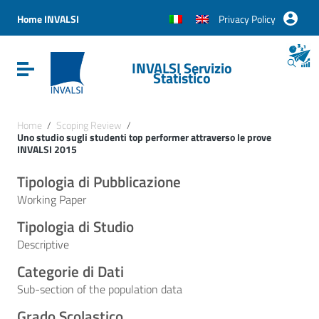
Vai ai contenuti
Vai al menu di navigazione
Home INVALSI
Privacy Policy
Vai al footer
INVALSI Servizio
Attiva / disattiva la navigazione
Statistico
Home
/
Scoping Review
/
Uno studio sugli studenti top performer attraverso le prove
INVALSI 2015
Tipologia di Pubblicazione
Working Paper
Tipologia di Studio
Descriptive
Categorie di Dati
Sub-section of the population data
Grado Scolastico