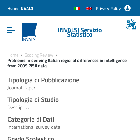
Vai ai contenuti
Vai al menu di navigazione
Home INVALSI
Privacy Policy
Vai al footer
INVALSI Servizio
Attiva / disattiva la navigazione
Statistico
Home
/
Scoping Review
/
Problems in deriving Italian regional differences in intelligence
from 2009 PISA data
Tipologia di Pubblicazione
Journal Paper
Tipologia di Studio
Descriptive
Categorie di Dati
International survey data
Grado Scolastico