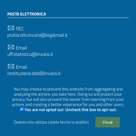
POSTA ELETTRONICA
PEC
protocollo.invalsi@legalmail.it
Email
uff.statistico@invalsi.it
Email
restituzione.dati@invalsi.it
You may choose to prevent this website from aggregating and
analyzing the actions you take here. Doing so will protect your
SEGUICI SU
privacy, but will also prevent the owner from learning from your
actions and creating a better experience for you and other users.
You are not opted out. Uncheck this box to opt-out.
Questo sito utilizza cookie tecnici e analitici.
Sezione Link Utili
Chiudi
Privacy
|
Cookie policy
|
Crediti
|
Tema grafico
ItaliaWP2
| Basato sul
Prototipo per siti PA di AgID