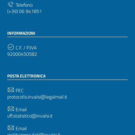
Telefono
(+39) 06 941851
INFORMAZIONI
C.F. / P.IVA
92000450582
POSTA ELETTRONICA
PEC
protocollo.invalsi@legalmail.it
Email
uff.statistico@invalsi.it
Email
restituzione.dati@invalsi.it