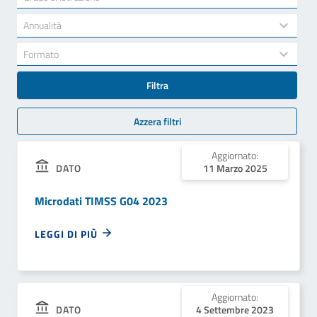
results
available
34
Annualità
results
available
7
Formato
results
available
Filtra
Azzera filtri
Aggiornato:
11 Marzo 2025
DATO
Microdati TIMSS G04 2023
LEGGI DI PIÙ
Aggiornato:
4 Settembre 2023
DATO