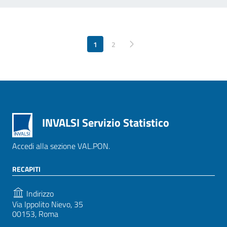
1
Pagina successiva
2
INVALSI Servizio Statistico
Accedi alla sezione VAL.PON.
RECAPITI
Indirizzo
Via Ippolito Nievo, 35
00153, Roma