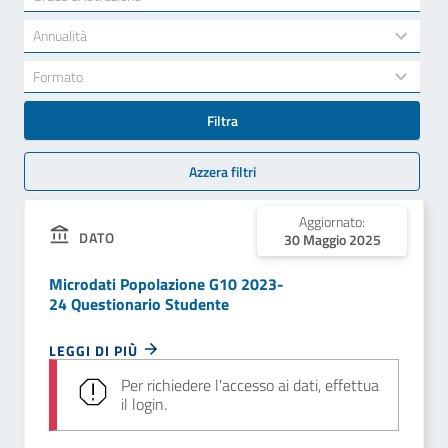
results
available
34
Annualità
results
available
7
Formato
results
available
Filtra
Azzera filtri
Aggiornato:
DATO
30 Maggio 2025
Microdati Popolazione G10 2023-
24 Questionario Studente
LEGGI DI PIÙ
Per richiedere l'accesso ai dati, effettua
il login.