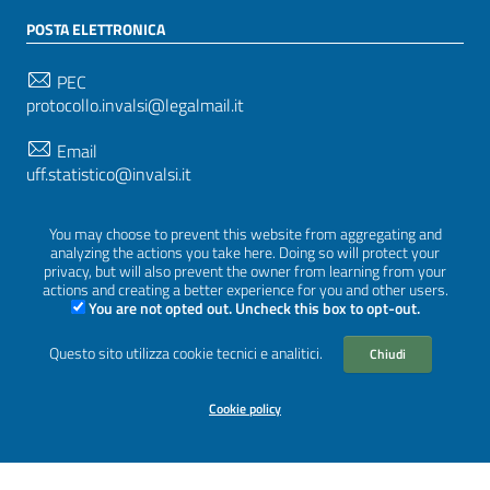
POSTA ELETTRONICA
PEC
protocollo.invalsi@legalmail.it
Email
uff.statistico@invalsi.it
Email
You may choose to prevent this website from aggregating and
restituzione.dati@invalsi.it
analyzing the actions you take here. Doing so will protect your
privacy, but will also prevent the owner from learning from your
actions and creating a better experience for you and other users.
You are not opted out. Uncheck this box to opt-out.
SEGUICI SU
Questo sito utilizza cookie tecnici e analitici.
Chiudi
Cookie policy
Sezione Link Utili
Privacy
|
Cookie policy
|
Crediti
|
Tema grafico
ItaliaWP2
| Basato sul
Prototipo per siti PA di AgID