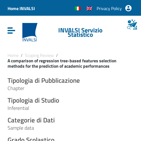
Vai ai contenuti
Vai al menu di navigazione
Home INVALSI
Privacy Policy
Vai al footer
INVALSI Servizio
Attiva / disattiva la navigazione
Statistico
Home
/
Scoping Review
/
A comparison of regression tree-based features selection
methods for the prediction of academic performances
Tipologia di Pubblicazione
Chapter
Tipologia di Studio
Inferential
Categorie di Dati
Sample data
Grado Scolastico