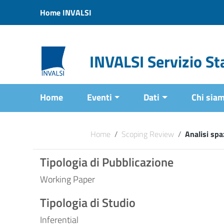
Vai ai contenuti
Home INVALSI
Vai al menu di navigazione
Vai al footer
INVALSI Servizio Sta
Home
Eventi
Dati
Chi sia
Home
/
Scoping Review
/
Analisi spa
Tipologia di Pubblicazione
Working Paper
Tipologia di Studio
Inferential