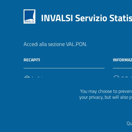
INVALSI Servizio Stati
Accedi alla sezione VAL.PON.
RECAPITI
INFORMAZ
Indirizzo
C.F. /
Via Ippolito Nievo, 35
920004
You may choose to prevent
00153, Roma
your privacy, but will also
Telefono
(+39) 06 941851
Qu