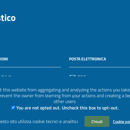
stico
IONI
POSTA ELETTRONICA
 P.IVA
PEC
50582
protocollo.invalsi@legalmail.
 this website from aggregating and analyzing the actions you take h
 prevent the owner from learning from your actions and creating a b
Email
other users.
uff.statistico@invalsi.it
You are not opted out. Uncheck this box to opt-out.
Email
esto sito utilizza cookie tecnici e analitici.
Chiudi
Cookie po
restituzione.dati@invalsi.it