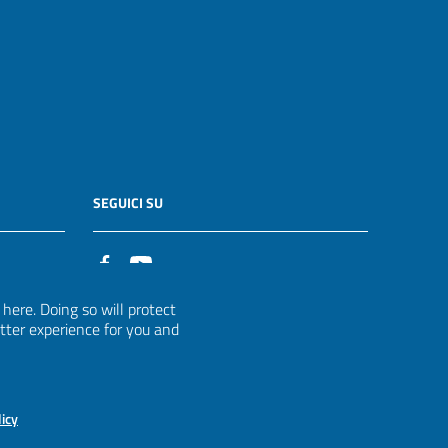
SEGUICI SU
it
ere. Doing so will protect
etter experience for you and
licy