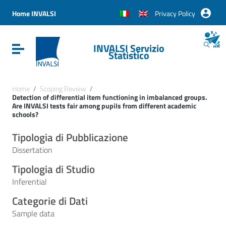
Vai ai contenuti
Vai al menu di navigazione
Home INVALSI
Privacy Policy
Vai al footer
INVALSI Servizio
Attiva / disattiva la navigazione
Statistico
Home
/
Scoping Review
/
Detection of differential item functioning in imbalanced groups.
Are INVALSI tests fair among pupils from different academic
schools?
Tipologia di Pubblicazione
Dissertation
Tipologia di Studio
Inferential
Categorie di Dati
Sample data