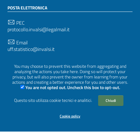
POSTA ELETTRONICA
PEC
protocollo.invalsi@legalmail.it
Email
uff.statistico@invalsi.it
Email
You may choose to prevent this website from aggregating and
restituzione.dati@invalsi.it
analyzing the actions you take here. Doing so will protect your
privacy, but will also prevent the owner from learning from your
actions and creating a better experience for you and other users.
You are not opted out. Uncheck this box to opt-out.
SEGUICI SU
Questo sito utilizza cookie tecnici e analitici.
Chiudi
Cookie policy
Sezione Link Utili
Privacy
|
Cookie policy
|
Crediti
|
Tema grafico
ItaliaWP2
| Basato sul
Prototipo per siti PA di AgID