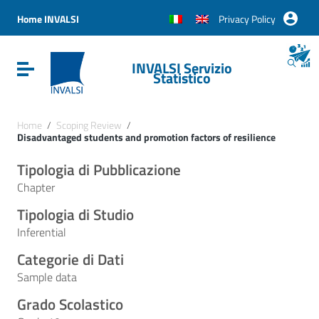
Vai ai contenuti
Vai al menu di navigazione
Home INVALSI
Privacy Policy
Vai al footer
INVALSI Servizio
Attiva / disattiva la navigazione
Statistico
Home
/
Scoping Review
/
Disadvantaged students and promotion factors of resilience
Tipologia di Pubblicazione
Chapter
Tipologia di Studio
Inferential
Categorie di Dati
Sample data
Grado Scolastico