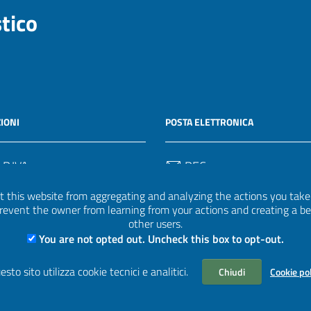
stico
IONI
POSTA ELETTRONICA
 P.IVA
PEC
50582
protocollo.invalsi@legalmail.
 this website from aggregating and analyzing the actions you take h
 prevent the owner from learning from your actions and creating a b
Email
other users.
uff.statistico@invalsi.it
You are not opted out. Uncheck this box to opt-out.
Email
esto sito utilizza cookie tecnici e analitici.
Chiudi
Cookie po
restituzione.dati@invalsi.it