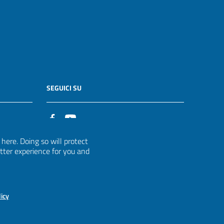
SEGUICI SU
it
ere. Doing so will protect
etter experience for you and
licy