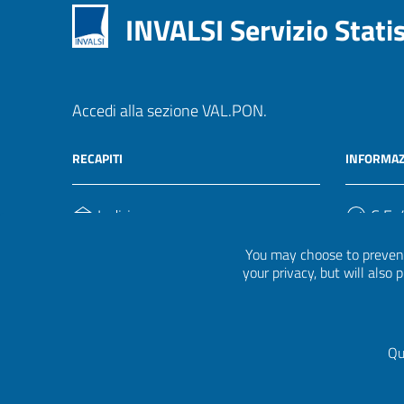
INVALSI Servizio Stati
Accedi alla sezione VAL.PON.
RECAPITI
INFORMAZ
Indirizzo
C.F. /
Via Ippolito Nievo, 35
920004
You may choose to prevent
00153, Roma
your privacy, but will also
Telefono
(+39) 06 941851
Qu