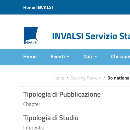
Vai ai contenuti
Home INVALSI
Vai al menu di navigazione
Vai al footer
INVALSI Servizio Sta
Home
Eventi
Dati
Chi sia
Home
/
Scoping Review
/
Do nationa
Tipologia di Pubblicazione
Chapter
Tipologia di Studio
Inferential