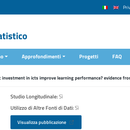
Pri
tistico
mo
Approfondimenti
Progetti
FAQ
c investment in icts improve learning performance? evidence fro
Studio Longitudinale:
Sì
Utilizzo di Altre Fonti di Dati:
Sì
Visualizza pubblicazione