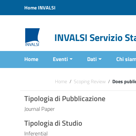
Vai ai contenuti
Home INVALSI
Vai al menu di navigazione
Vai al footer
INVALSI Servizio Sta
Home
Eventi
Dati
Chi sia
Home
/
Scoping Review
/
Does publi
Tipologia di Pubblicazione
Journal Paper
Tipologia di Studio
Inferential