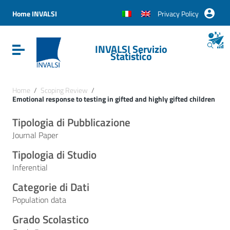
Vai ai contenuti
Vai al menu di navigazione
Home INVALSI
Privacy Policy
Vai al footer
INVALSI Servizio
Attiva / disattiva la navigazione
Statistico
Home
/
Scoping Review
/
Emotional response to testing in gifted and highly gifted children
Tipologia di Pubblicazione
Journal Paper
Tipologia di Studio
Inferential
Categorie di Dati
Population data
Grado Scolastico