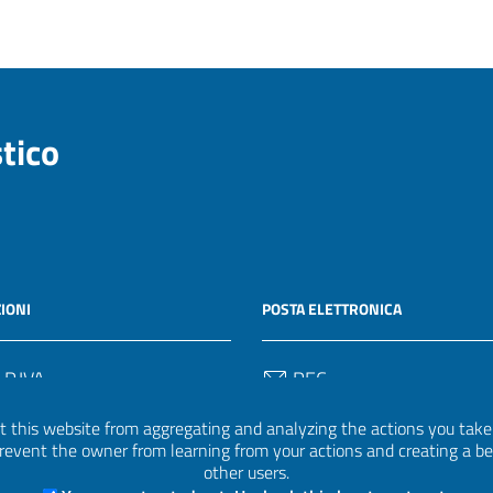
stico
IONI
POSTA ELETTRONICA
 P.IVA
PEC
50582
protocollo.invalsi@legalmail.
 this website from aggregating and analyzing the actions you take h
 prevent the owner from learning from your actions and creating a b
Email
other users.
uff.statistico@invalsi.it