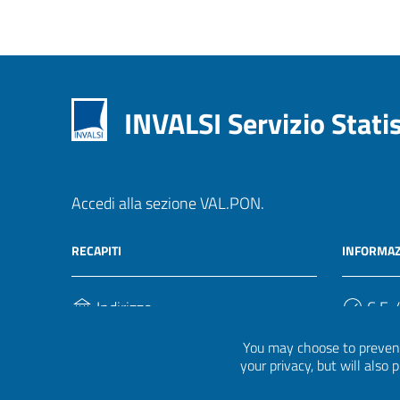
INVALSI Servizio Stati
Accedi alla sezione VAL.PON.
RECAPITI
INFORMAZ
Indirizzo
C.F. /
Via Ippolito Nievo, 35
920004
You may choose to prevent
00153, Roma
your privacy, but will also
Telefono