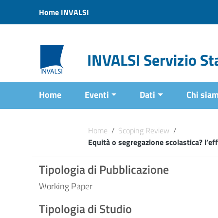
Vai ai contenuti
Home INVALSI
Vai al menu di navigazione
Vai al footer
INVALSI Servizio Sta
Home
Eventi
Dati
Chi sia
Home
/
Scoping Review
/
Equità o segregazione scolastica? l’ef
Tipologia di Pubblicazione
Working Paper
Tipologia di Studio