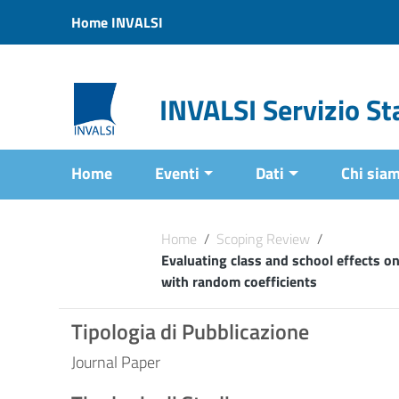
Vai ai contenuti
Home INVALSI
Vai al menu di navigazione
Vai al footer
INVALSI Servizio Sta
Home
Eventi
Dati
Chi sia
Home
/
Scoping Review
/
Evaluating class and school effects on
with random coefficients
Tipologia di Pubblicazione
Journal Paper