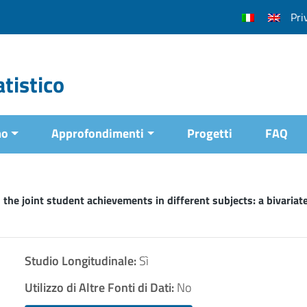
Pri
tistico
mo
Approfondimenti
Progetti
FAQ
 the joint student achievements in different subjects: a bivaria
Studio Longitudinale:
Sì
Utilizzo di Altre Fonti di Dati:
No